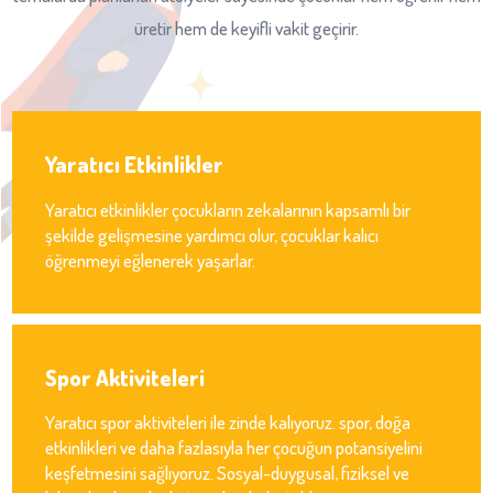
üretir hem de keyifli vakit geçirir.
Yaratıcı Etkinlikler
Yaratıcı etkinlikler çocukların zekalarının kapsamlı bir
şekilde gelişmesine yardımcı olur, çocuklar kalıcı
öğrenmeyi eğlenerek yaşarlar.
Spor Aktiviteleri
Yaratıcı spor aktiviteleri ile zinde kalıyoruz. spor, doğa
etkinlikleri ve daha fazlasıyla her çocuğun potansiyelini
keşfetmesini sağlıyoruz. Sosyal-duygusal, fiziksel ve