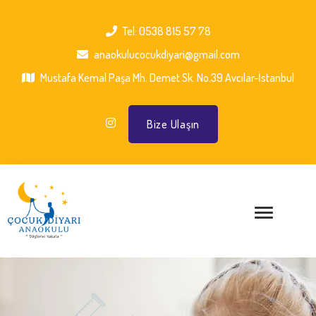
Tel: 0538 815 57 78
anaokulucocukdiyari@gmail.com
Mustafa Kemal Paşa Mh. Demet Sk. No.39 Avcılar-İstanbul
Bize Ulaşın